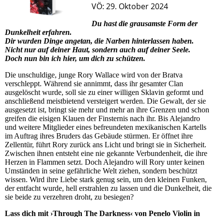
VÖ: 29. Oktober 2024
Du hast die grausamste Form der
Dunkelheit erfahren.
Dir wurden Dinge angetan, die Narben hinterlassen haben.
Nicht nur auf deiner Haut, sondern auch auf deiner Seele.
Doch nun bin ich hier, um dich zu schützen.
Die unschuldige, junge Rory Wallace wird von der Bratva
verschleppt. Während sie annimmt, dass ihr gesamter Clan
ausgelöscht wurde, soll sie zu einer willigen Sklavin geformt und
anschließend meistbietend versteigert werden. Die Gewalt, der sie
ausgesetzt ist, bringt sie mehr und mehr an ihre Grenzen und schon
greifen die eisigen Klauen der Finsternis nach ihr. Bis Alejandro
und weitere Mitglieder eines befreundeten mexikanischen Kartells
im Auftrag ihres Bruders das Gebäude stürmen. Er öffnet ihre
Zellentür, führt Rory zurück ans Licht und bringt sie in Sicherheit.
Zwischen ihnen entsteht eine nie gekannte Verbundenheit, die ihre
Herzen in Flammen setzt. Doch Alejandro will Rory unter keinen
Umständen in seine gefährliche Welt ziehen, sondern beschützt
wissen. Wird ihre Liebe stark genug sein, um den kleinen Funken,
der entfacht wurde, hell erstrahlen zu lassen und die Dunkelheit, die
sie beide zu verzehren droht, zu besiegen?
Lass dich mit ›Through The Darkness‹ von Penelo Violin in