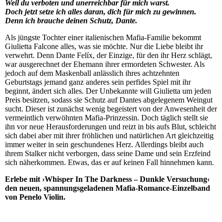
Weil du verboten und unerreichbar für mich warst.
Doch jetzt setze ich alles daran, dich für mich zu gewinnen.
Denn ich brauche deinen Schutz, Dante.
Als jüngste Tochter einer italienischen Mafia-Familie bekommt
Giulietta Falcone alles, was sie möchte. Nur die Liebe bleibt ihr
verwehrt. Denn Dante Felíx, der Einzige, für den ihr Herz schlägt,
war ausgerechnet der Ehemann ihrer ermordeten Schwester. Als
jedoch auf dem Maskenball anlässlich ihres achtzehnten
Geburtstags jemand ganz anderes sein perfides Spiel mit ihr
beginnt, ändert sich alles. Der Unbekannte will Giulietta um jeden
Preis besitzen, sodass sie Schutz auf Dantes abgelegenem Weingut
sucht. Dieser ist zunächst wenig begeistert von der Anwesenheit der
vermeintlich verwöhnten Mafia-Prinzessin. Doch täglich stellt sie
ihn vor neue Herausforderungen und reizt in bis aufs Blut, schleicht
sich dabei aber mit ihrer fröhlichen und natürlichen Art gleichzeitig
immer weiter in sein geschundenes Herz. Allerdings bleibt auch
ihrem Stalker nicht verborgen, dass seine Dame und sein Erzfeind
sich näherkommen. Etwas, das er auf keinen Fall hinnehmen kann.
Erlebe mit ›Whisper In The Darkness – Dunkle Versuchung‹
den neuen, spannungsgeladenen Mafia-Romance-Einzelband
von Penelo Violin.