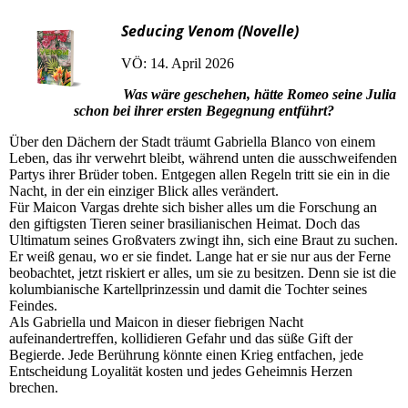
Seducing Venom (Novelle)
VÖ: 14. April 2026
Was wäre geschehen, hätte Romeo seine Julia
schon bei ihrer ersten Begegnung entführt?
Über den Dächern der Stadt träumt Gabriella Blanco von einem
Leben, das ihr verwehrt bleibt, während unten die ausschweifenden
Partys ihrer Brüder toben. Entgegen allen Regeln tritt sie ein in die
Nacht, in der ein einziger Blick alles verändert.
Für Maicon Vargas drehte sich bisher alles um die Forschung an
den giftigsten Tieren seiner brasilianischen Heimat. Doch das
Ultimatum seines Großvaters zwingt ihn, sich eine Braut zu suchen.
Er weiß genau, wo er sie findet. Lange hat er sie nur aus der Ferne
beobachtet, jetzt riskiert er alles, um sie zu besitzen. Denn sie ist die
kolumbianische Kartellprinzessin und damit die Tochter seines
Feindes.
Als Gabriella und Maicon in dieser fiebrigen Nacht
aufeinandertreffen, kollidieren Gefahr und das süße Gift der
Begierde. Jede Berührung könnte einen Krieg entfachen, jede
Entscheidung Loyalität kosten und jedes Geheimnis Herzen
brechen.