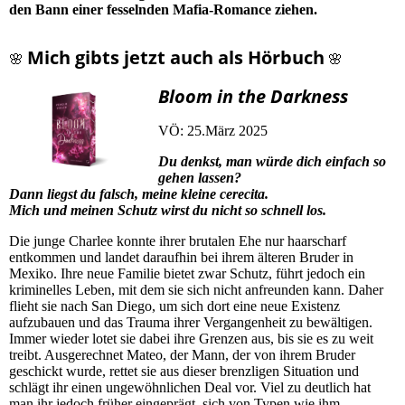
den Bann einer fesselnden Mafia-Romance ziehen.
Mich gibts jetzt auch als Hörbuch
🌸
🌸
Bloom in the Darkness
VÖ: 25.März 2025
Du denkst, man würde dich einfach so
gehen lassen?
Dann liegst du falsch, meine kleine cerecita.
Mich und meinen Schutz wirst du nicht so schnell los.
Die junge Charlee konnte ihrer brutalen Ehe nur haarscharf
entkommen und landet daraufhin bei ihrem älteren Bruder in
Mexiko. Ihre neue Familie bietet zwar Schutz, führt jedoch ein
kriminelles Leben, mit dem sie sich nicht anfreunden kann. Daher
flieht sie nach San Diego, um sich dort eine neue Existenz
aufzubauen und das Trauma ihrer Vergangenheit zu bewältigen.
Immer wieder lotet sie dabei ihre Grenzen aus, bis sie es zu weit
treibt. Ausgerechnet Mateo, der Mann, der von ihrem Bruder
geschickt wurde, rettet sie aus dieser brenzligen Situation und
schlägt ihr einen ungewöhnlichen Deal vor. Viel zu deutlich hat
man ihr jedoch früher eingeprägt, sich von Typen wie ihm